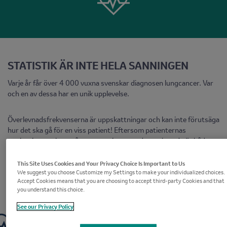
STATISTIK ÄR INTE HELA SANNINGEN
Varje år får över 4 000 vuxna svenskar diagnosen lungcancer. Var
och en av dessa har en unik upplevelse.
Överlevnadsfrekvenserna är uppskattningar och kan inte förutsäga
hur det ska gå för en viss patient! Eftersom patienternas
upplevelser varierar så enormt rekommenderar vi att du är både
optimistisk och realistisk.
This Site Uses Cookies and Your Privacy Choice Is Important to Us
We suggest you choose Customize my Settings to make your individualized choices.
Accept Cookies means that you are choosing to accept third-party Cookies and that
you understand this choice.
Få information om
överlevnadsfrekvenser
See our Privacy Policy